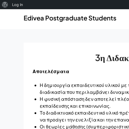
About
Log In
Skip
Skip
WordPress
Edivea Postgraduate Students
to
to
content
content
3η Διδακ
Αποτελέσματα
Η δημιουργία εκπαιδευτικού υλικού με 
διαδικασία που περιλαμβάνει δυναμι
Η φυσική απόσταση δεν αποτελεί πλέο
εκπαίδευσης και επικοινωνίας.
Το διαδικτυακό εκπαιδευτικό υλικό πρ
να προάγει την ευελιξία και την επαν
Οι θεωρίες μάθησης (συμπεριφοριστική