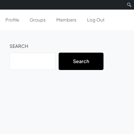
Profile
Groups
Members
Log Out
SEARCH
Search