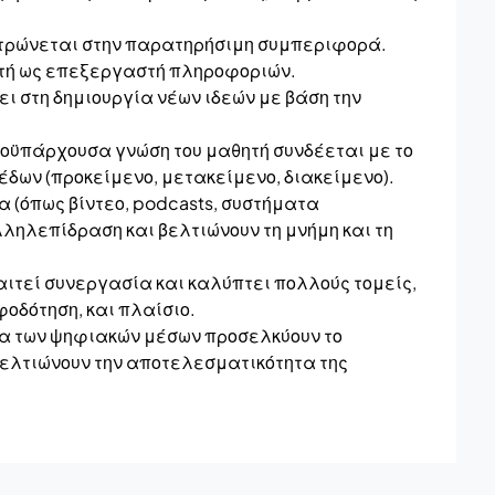
ντρώνεται στην παρατηρήσιμη συμπεριφορά.
ητή ως επεξεργαστή πληροφοριών.
ει στη δημιουργία νέων ιδεών με βάση την
προϋπάρχουσα γνώση του μαθητή συνδέεται με το
δων (προκείμενο, μετακείμενο, διακείμενο).
 (όπως βίντεο, podcasts, συστήματα
λληλεπίδραση και βελτιώνουν τη μνήμη και τη
αιτεί συνεργασία και καλύπτει πολλούς τομείς,
οδότηση, και πλαίσιο.
τα των ψηφιακών μέσων προσελκύουν το
ελτιώνουν την αποτελεσματικότητα της