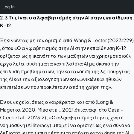
Log In
2.3 Τι είναι ο αλφαβητισμός στην AI στην εκπαίδευση
Κ-12;
Ξεκινώντας με τον ορισμό από Wang & Lester (2023:229)
, όπου «Ο αλφαβητισμός στην AI στην εκπαίδευση Κ-12
ορίζεται ως η ικανότητα των μαθητών να χρησιμοποιούν
εργαλεία, συστήματα και πλαίσια AI με σκοπό την
επίλυση προβλημάτων, την κατανόηση της λειτουργίας
της AI και την αξιολόγηση των κοινωνικών και ηθικών
επιπτώσεων που προκύπτουν από τη χρήση της».
Εν συνεχεία, όπως αναφέρεται και από (Long &
Magerko, 2020, Miao et al., 2021,όπ.ανάφ. στο Casal-
Otero et al., 2023:2) , «Ο αλφαβητισμός στην τεχνητή
νοημοσύνη (AI literacy) μπορεί να οριστεί ως ένα σύνολο
δεξιοτήτων που επιτρέπουν τη στέρεη κατανόηση της AI