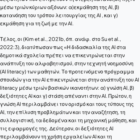
μέσω τριών κύριων αξόνων: α)εκμάθηση της AI, β)
κατανόηση του τρόπου λειτουργίας της AI , και γ)
εκμάθηση για τη ζωή με την AI.
Τέλος, οι (Kim et al., 2021b, όπ. ανάφ. στο Su et al.,
2022:3), διατύπωσαν πως «Η διδασκαλία της AI στα
δημοτικά σχολεία πρέπει να επικεντρώνεται στην
ανάπτυξη του αλφαβητισμού, στην τεχνητή νοημοσύνη
(AI literacy) των μαθητών. Το προτεινόμενο πρόγραμμα
σπουδών για την AI επικεντρώνεται στην ανάπτυξη του AI
literacy μέσω τριών βασικών ικανοτήτων: α) γνώση AI, β)
δεξιότητες AI και γ) στάση απέναντι στην AI. Πρώτον, η
γνώση AI περιλαμβάνει τον ορισμό και τους τύπους της
AI, την επίλυση προβλημάτων και την αναζήτηση, τη
συλλογιστική, τα δεδομένα και τη μηχανική μάθηση, και
τις εφαρμογές της. Δεύτερον, οι δεξιότητες AI
περιλαμβάνουν τη χρήση εργαλείων AI και τη