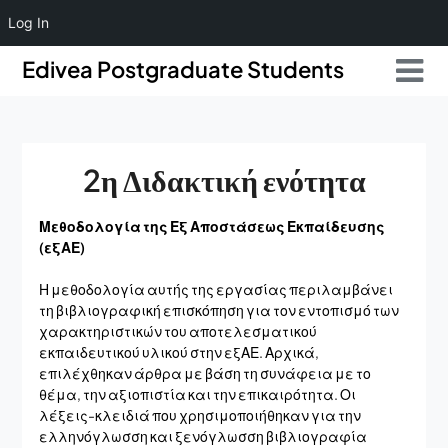
Log In
Skip
Skip
Edivea Postgraduate Students
to
to
content
content
2η Διδακτική ενότητα
Μεθοδολογία της Εξ Αποστάσεως Εκπαίδευσης
(εξΑΕ)
Η μεθοδολογία αυτής της εργασίας περιλαμβάνει
τη βιβλιογραφική επισκόπηση για τον εντοπισμό των
χαρακτηριστικών του αποτελεσματικού
εκπαιδευτικού υλικού στην εξΑΕ. Αρχικά,
επιλέχθηκαν άρθρα με βάση τη συνάφεια με το
θέμα, την αξιοπιστία και την επικαιρότητα. Οι
λέξεις-κλειδιά που χρησιμοποιήθηκαν για την
ελληνόγλωσση και ξενόγλωσση βιβλιογραφία