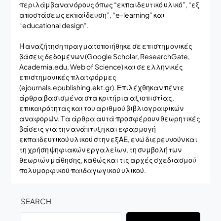
περιλάμβαναν όρους όπως “εκπαιδευτικό υλικό”, “εξ
αποστάσεως εκπαίδευση”, “e-learning” και
“educational design”.
Η αναζήτηση πραγματοποιήθηκε σε επιστημονικές
βάσεις δεδομένων (Google Scholar, ResearchGate,
Academia.edu, Web of Science) και σε ελληνικές
επιστημονικές πλατφόρμες
(ejournals.epublishing.ekt.gr). Επιλέχθηκαν πέντε
άρθρα βασισμένα στα κριτήρια αξιοπιστίας,
επικαιρότητας και του αριθμού βιβλιογραφικών
αναφορών. Τα άρθρα αυτά προσφέρουν θεωρητικές
βάσεις για την ανάπτυξη και εφαρμογή
εκπαιδευτικού υλικού στην εξΑΕ, ενώ διερευνούν και
τη χρήση ψηφιακών εργαλείων, τη συμβολή των
θεωριών μάθησης, καθώς και τις αρχές σχεδιασμού
πολυμορφικού παιδαγωγικού υλικού.
SEARCH