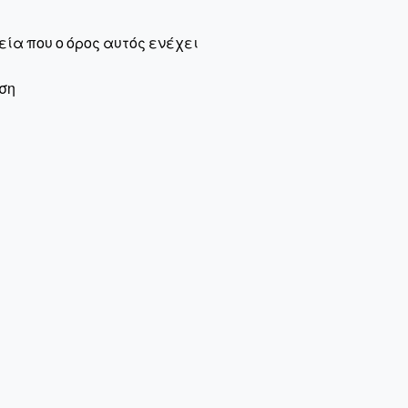
ία που ο όρος αυτός ενέχει
ση