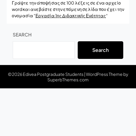
Γράψτε την άποψή σας σε 100 λέξεις σε ένα αρχείο
word και ανεβάστε στην επόμενη σελίδα που έχει την
ονομασία “
Εργασία 1ης Διδακτικής Ενότητας
“
SEARCH
Search
©2026 Edivea Postgraduate Students
| WordPress Theme by
SuperbThemes.com