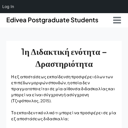
Log In
Skip
Skip
Edivea Postgraduate Students
to
to
content
content
1η Διδακτική ενότητα –
Δραστηριότητα
Η εξ αποστάσεως εκπαίδευση προσφέρει όλων των
επιπέδων μορφών σπουδών, η οποία δεν
πραγματοποιείται σε μία αίθουσα διδασκαλίας και
μπορεί να είναι σύγχρονη ή ασύγχρονη
(Τζιφόπουλος, 2015).
Το εκπαιδευτικό υλικό τι μπορεί να προσφέρει σε μία
εξ αποστάσεως διδασκαλία;