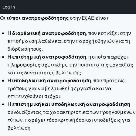
Log In
Οι
τύποι ανατροφοδότησης
στην ΕξΑΕ είναι:
Η
διορθωτική ανατροφοδότηση
, που εστιάζει στην
επισήμανση λαθών και στην παροχή οδηγιών για τη
διόρθωση τους.
Η
επιστημική ανατροφοδότηση
, η οποία παρέχει
πληροφορίες σχετικά με την ποιότητα της εργασίας
και τις δυνατότητες βελτίωσης.
Η
υποδηλωτική ανατροφοδότηση
, που προτείνει
τρόπους για να βελτιωθεί η εργασία και να
επιτευχθούν οι στόχοι.
Η
επιστημική και υποδηλωτική ανατροφοδότηση
συνδυάζοντας τα χαρακτηριστικά των προηγούμενων
τύπων, παρέχει τόσο κριτική όσο και υποδείξεις για
βελτίωση.