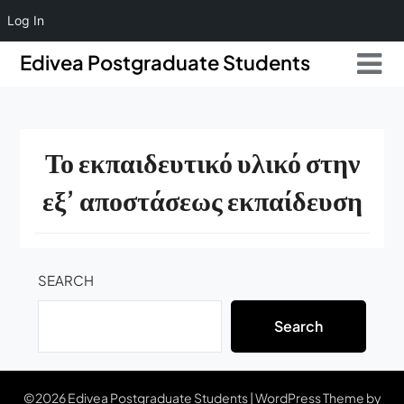
Log In
Skip
Skip
Edivea Postgraduate Students
to
to
content
content
Το εκπαιδευτικό υλικό στην
εξ’ αποστάσεως εκπαίδευση
SEARCH
Search
©2026 Edivea Postgraduate Students
| WordPress Theme by