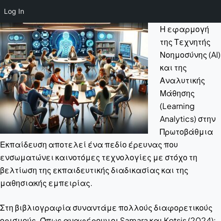
Log In
Η εφαρμογή
της Τεχνητής
Νοημοσύνης (AI)
και της
Αναλυτικής
Μάθησης
(Learning
Analytics) στην
Πρωτοβάθμια
Εκπαίδευση αποτελεί ένα πεδίο έρευνας που
ενσωματώνει καινοτόμες τεχνολογίες με στόχο τη
βελτίωση της εκπαιδευτικής διαδικασίας και της
μαθησιακής εμπειρίας.
Στη βιβλιογραφία συναντάμε πολλούς διαφορετικούς
ορισμούς. Όπως αναφέρουν οι Samara και Kotsis (2024):