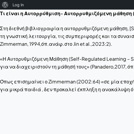
About
Log In
Τι είναι η Αυτορρύθμιση- Αυτορρυθμιζόμενη μάθηση (Se
WordPress
Στη διεθνή βιβλιογραφία η αυτορρυθμιζόμενη μάθηση, [Se
τη γνωστική λειτουργία, τις συμπεριφορές και τα συναι
Zimmerman, 1994,όπ.ανάφ.στο Jin et al.,2023:2).
«Η Αυτορυθμιζόμενη Μάθηση (Self-Regulated Learning – 
για να διαχειριστούν τη μάθησή τους» (Panadero,2017, όπ. 
Όπως επισημαίνει ο Zimmerman (2002:64) «σε μία εποχ
για μικρά παιδιά , δεν προκαλεί έκπληξη η ανακάλυψη ό