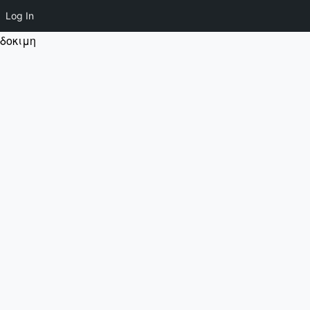
Log In
δοκιμη