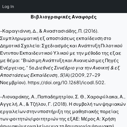
Log In
Βιβλιογραφικές Αναφορές
-Καραγιάννη, Δ., & Αναστασιάδης, Π. (2016).
Συμπληρωματική εξ αποστάσεως εκπαίδευση στο
Δημοτικό Σχολείο: Σχεδιασμός και Ανάπτυξη Πιλοτικού
Έντυπου Εκπαιδευτικού Υλικού με την μέθοδο της εξαε
με θέμα: “Βιώσιμη Ανάπτυξη και Ανανεώσιμες Πηγές
Ενέργειας.” 5ο
Διεθνές Συνέδριο για την Ανοικτή & εξ
Αποστάσεως Εκπαίδευση
,
5
(1A) (2009, 27-29
Νοεμβρίου). https://doi.org/10.12681/icodl.502.
-Λιοναράκης, Α., Παπαδημητρίου, Σ. Θ., Χαροφύλακα, Α.,
Αγγελή, Α., & Τζήλου, Γ. (2018). Η συμβολή των ψηφιακών
εργαλείων στην υποστήριξη της μαθησιακής πορείας
των φοιτητών/φοιτητριών της εξΑΕ: Μέρος Α: Χρήση
ψηφιακών εργαλείων για τη δημιουργία ψηφιακού