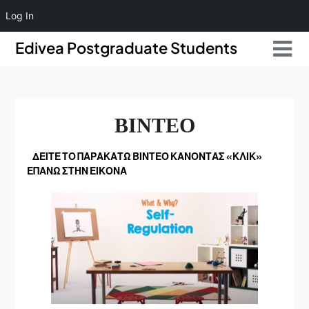
Log In
Skip
Skip
Edivea Postgraduate Students
to
to
content
content
ΒΙΝΤΕΟ
ΔΕΙΤΕ ΤΟ ΠΑΡΑΚΑΤΩ ΒΙΝΤΕΟ ΚΑΝΟΝΤΑΣ «ΚΛΙΚ»
ΕΠΑΝΩ ΣΤΗΝ ΕΙΚΟΝΑ