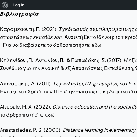
About
Log In
Βιβλιογραφία
WordPress
Καραμεσούτη, Π. (2021).
Σχεδιασμός συμπληρωματικής σχ
αποστάσεως εκπαίδευση.
Ανοικτή Εκπαίδευση: το περ
Για να διαβάσετε το άρθρο πατήστε
εδω
Κελενίδου , Π., Αντωνίου, Π., & Παπαδάκης, Σ. (2017).
Η εξ
Συνέδριο για την Ανοικτή & εξ Αποστάσεως Εκπαίδευ
Λιοναράκης, Α. (2011).
Τεχνολογίες Πληροφορίας και Επι
Ένταξη και Χρήση των ΤΠΕ στην Εκπαιδευτική Διαδ
Alsubaie, M. A. (2022).
Distance education and the social l
το άρθρο πατήστε
εδώ.
Anastasiades, P. S. (2003).
Distance learning in elementary