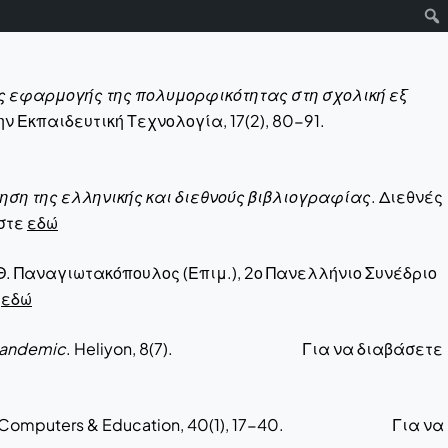
ς εφαρμογής της πολυμορφικότητας στη σχολική εξ
ση και την Εκπαιδευτική Τεχνολογία, 17(2), 80-91.
ση της ελληνικής και διεθνούς βιβλιογραφίας
. Διεθνές
στε
εδώ
 Θ. Παναγιωτακόπουλος (Επιμ.), 2ο Πανελλήνιο Συνέδριο
ε
εδώ
 pandemic
. Heliyon, 8(7). Για να διαβάσετε
 Computers & Education, 40(1), 17-40. Για να