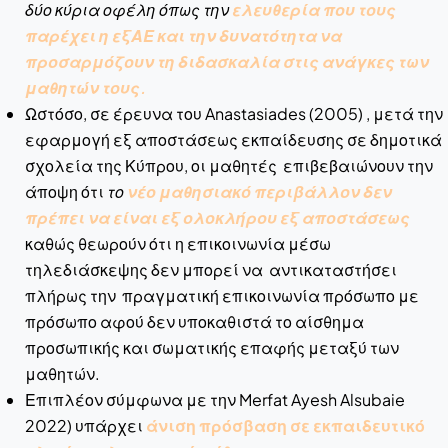
δύο κύρια οφέλη όπως την
ελευθερία που τους
παρέχει η εξΑΕ και την δυνατότητα να
προσαρμόζουν τη διδασκαλία στις ανάγκες των
μαθητών τους.
Ωστόσο, σε έρευνα του Anastasiades (2005) , μετά την
εφαρμογή εξ αποστάσεως εκπαίδευσης σε δημοτικά
σχολεία της Κύπρου, οι μαθητές επιβεβαιώνουν την
άποψη ότι
το
νέο μαθησιακό περιβάλλον δεν
πρέπει να είναι εξ ολοκλήρου εξ αποστάσεως
καθώς θεωρούν ότι η επικοινωνία μέσω
τηλεδιάσκεψης δεν μπορεί να αντικαταστήσει
πλήρως την πραγματική επικοινωνία πρόσωπο με
πρόσωπο αφού δεν υποκαθιστά το αίσθημα
προσωπικής και σωματικής επαφής μεταξύ των
μαθητών.
Επιπλέον σύμφωνα με την Merfat Ayesh Alsubaie
2022) υπάρχει
άνιση πρόσβαση σε εκπαιδευτικό