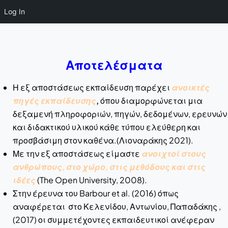
Log In
Αποτελέσματα
Η εξ αποστάσεως εκπαίδευση παρέχει
ανοικτές
πηγές εκπαίδευσης
,
όπου διαμορφώνεται μια
δεξαμενή πληροφοριών, πηγών, δεδομένων, ερευνών
και διδακτικού υλικού κάθε τύπου ελεύθερη και
προσβάσιμη στον καθένα.(Λιοναράκης 2021).
Με την εξ αποστάσεως είμαστε
ανοιχτοί στους
ανθρώπους, στο χώρο, στις μεθόδους και στις
ιδέες
(The Open University, 2008).
Στην έρευνα του Barbour et al. (2016) όπως
αναφέρεται στο Κελενίδου, Αντωνίου, Παπαδάκης ,
(2017) οι συμμετέχοντες εκπαιδευτικοί ανέφεραν